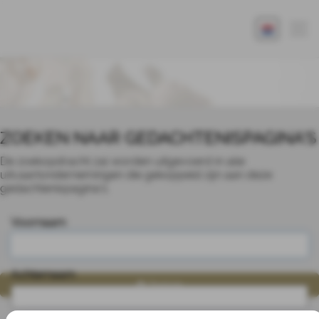
ZOEKEN NAAR GEDACHTENISPAGINA'S
De zoekopdracht zal worden uitgevoerd in alle
uitvaartondernemingen die gekoppeld zijn aan deze
gedachtenispagina's.
Voornaam
Achternaam
Zoeken